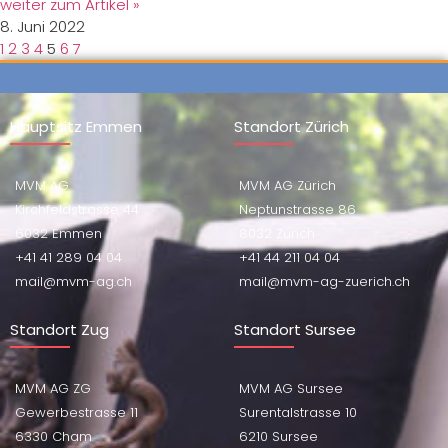
weiter zum Artikel »
8. Juni 2022
1
2
3
4
5
6
7
Hauptsitz Emmen
Standort Zürich
MVM AG
MVM AG Zürich
Kirchfeldstrasse 44
Neptunstrasse 86
6032 Emmen
8032 Zürich
+41 41 289 04 04
+41 44 211 04 04
mail@mvm-ag.ch
mail@mvm-ag-zuerich.ch
Standort Zug
Standort Sursee
MVM AG ZG
MVM AG Sursee
Gewerbestrasse 11
Surentalstrasse 10
6330 Cham
6210 Sursee