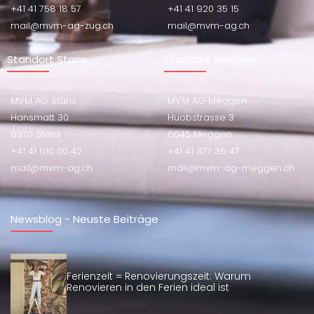
+41 41 758 18 57
+41 41 920 35 15
mail@mvm-ag-zug.ch
mail@mvm-ag.ch
Standort Stans
Standort Meggen
MVM AG Stans
MVM AG Meggen
Hansmatt 30
Huobstrasse 3
6370 Stans
6045 Meggen
+41 41 610 00 42
+41 41 377 36 47
mail@mvm-ag.ch
mail@mvm-ag-meggen.ch
Newsblog - Neuste Beiträge
Ferienzeit = Renovierungszeit: Warum
Renovieren in den Ferien ideal ist