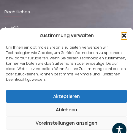
Rechtliches
AGB
Impressum
Zustimmung verwalten
Datenschutzerklärung
Um Ihnen ein optimales Erlebnis zu bieten, verwenden wir
Cookies
Technologien wie Cookies, um Geräteinformationen zu speichern
Versand und Rückgabe
bzw. darauf zuzugreifen. Wenn Sie diesen Technologien zustimmen,
FAQ
können wir Daten wie das Surfverhalten oder eindeutige IDs auf
dieser Website verarbeiten. Wenn Sie Ihre Zustimmung nicht erteilen
oder zurückziehen, können bestimmte Merkmale und Funktionen
beeinträchtigt werden.
Kundenbewertungen und Erfahrungen zu
mein maler mein gipser
Akzeptieren
MVM AG
Ablehnen
SEHR GUT
68
Bewertungen von 2
SEHR GUT
Voreinstellungen anzeigen
Copyright All Rights Reserved © 2026
MVM AG
4,55 / 5,00
anderen Quellen
mail@mvm-ag.ch
68 Kundenbewertungen