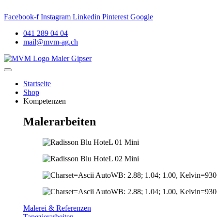
Meggen
. AKTUELLES: Neuer Name. Vertrauter Standort. Persönl
Facebook-f
Instagram
Linkedin
Pinterest
Google
041 289 04 04
mail@mvm-ag.ch
Startseite
Shop
Kompetenzen
Malerarbeiten
Malerei & Referenzen
Tapezierarbeiten