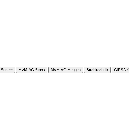
Sursee
MVM AG Stans
MVM AG Meggen
Strahltechnik
GIPSAi