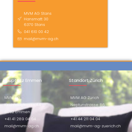
MVM AG Stans
Hansmatt 30
6370 Stans
041 610 00 42
mail@mvm-ag.ch
Hauptsitz Emmen
Standort Zürich
MVM AG
MVM AG Zürich
Kirchfeldstrasse 44
Neptunstrasse 86
6032 Emmen
8032 Zürich
+41 41 289 04 04
+41 44 211 04 04
mail@mvm-ag.ch
mail@mvm-ag-zuerich.ch