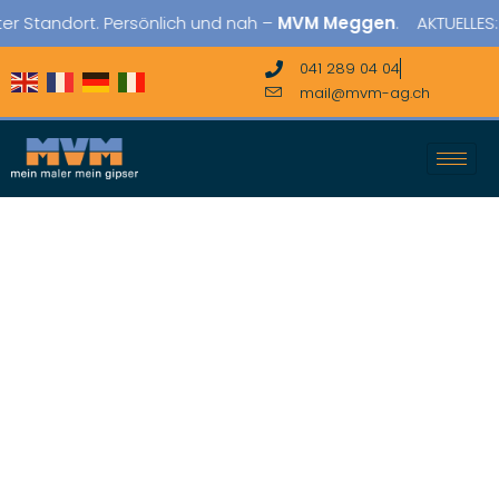
andort. Persönlich und nah –
MVM Meggen
. AKTUELLES: Neue
041 289 04 04
mail@mvm-ag.ch