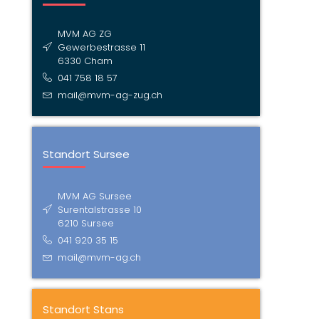
MVM AG ZG
Gewerbestrasse 11
6330 Cham
041 758 18 57
mail@mvm-ag-zug.ch
Standort Sursee
MVM AG Sursee
Surentalstrasse 10
6210 Sursee
041 920 35 15
mail@mvm-ag.ch
Standort Stans