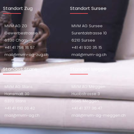
Standort Zug
Standort Sursee
MVM AG ZG
MVM AG Sursee
Gewerbestrasse 11
Surentalstrasse 10
6330 Cham
6210 Sursee
+41 41 758 18 57
+41 41 920 35 15
mail@mvm-ag-zug.ch
mail@mvm-ag.ch
Standort Stans
Standort Meggen
MVM AG Stans
MVM AG Meggen
Hansmatt 30
Huobstrasse 3
6370 Stans
6045 Meggen
+41 41 610 00 42
+41 41 377 36 47
mail@mvm-ag.ch
mail@mvm-ag-meggen.ch