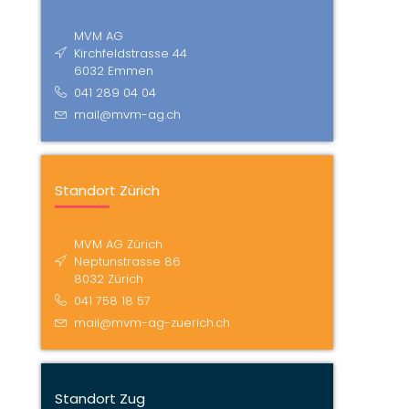
MVM AG
Kirchfeldstrasse 44
6032 Emmen
041 289 04 04
mail@mvm-ag.ch
Standort Zürich
MVM AG Zürich
Neptunstrasse 86
8032 Zürich
041 758 18 57
mail@mvm-ag-zuerich.ch
Standort Zug