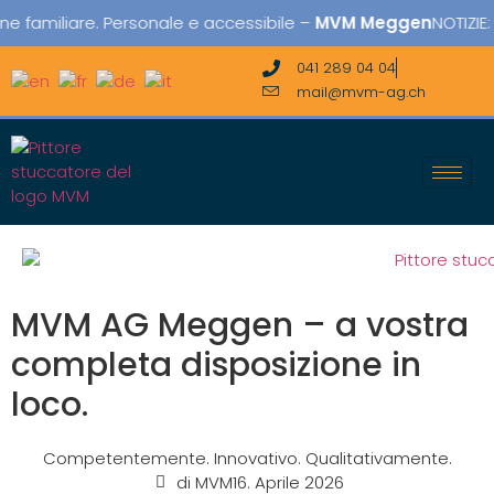
iliare. Personale e accessibile –
MVM Meggen
NOTIZIE: Nuovo
041 289 04 04
mail@mvm-ag.ch
MVM AG Meggen – a vostra
completa disposizione in
loco.
Competentemente. Innovativo. Qualitativamente.
di
MVM
16. Aprile 2026