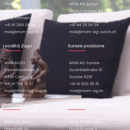
MVM AG
MVM AG Zurigo
Kirchfeldstraße 44
Neptunstrasse 86
6032 Emmen
8032 Zürich
+41 41 289 04 04
+41 44 211 04 04
mail@mvm-ag.ch
mail@mvm-ag-zurich.ch
Località Zugo
Sursee posizione
MVM AGZG
MVM AG Sursee
Gewerbestraße 11
Surentalstraße 10
6330 Cam
Sursee 6210
+41 41 758 18 57
+41 41 920 35 15
mail@mvm-ag-zug.ch
mail@mvm-ag.ch
Posizione di Stans
Posizione di Meggen
MVM AG Stans
MVM AG Meggen
Hansmatt 30
Huobstrasse 3