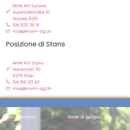
MVM AG Sursee
Surentalstraße 10
Sursee 6210
041 920 35 15
mail@mvm-ag.ch
Posizione di Stans
MVM AG Stans
Hansmatt 30
6370 Stan
041 610 00 42
mail@mvm-ag.ch
Sede a Emmen
Sede di Zurigo