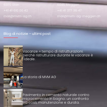
6370 Stan
6045 Meggen
+41 41 610 00 42
+41 41 377 36 47
mail@mvm-ag.ch
mail@mvm-ag-meggen.ch
Blog di notizie - ultimi post
Vacanze = tempo di ristrutturazioni:
perché ristrutturare durante le vacanze è
l'ideale.
La storia di MVM AG
Pavimento in cemento naturale contro
microcemento in bagno: un confronto
tra costi, manutenzione e durata.