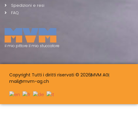
Spedizioni e resi
FAQ
il mio pittore il mio stuccatore
Copyright Tutti i diritti riservati © 2026
MVM AG
mail@mvm-ag.ch