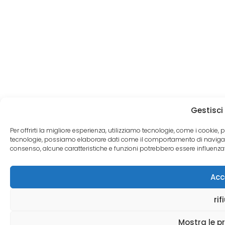
Gestisci
Per offrirti la migliore esperienza, utilizziamo tecnologie, come i cookie,
tecnologie, possiamo elaborare dati come il comportamento di navigazio
consenso, alcune caratteristiche e funzioni potrebbero essere influenza
Kundenbewertungen und Erfahrungen zu
MVM AG
Acc
SEHR GUT
68
rif
Bewertungen von 2
SEHR GUT
4,55 / 5,00
anderen Quellen
Mostra le p