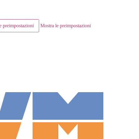
e preimpostazioni
Mostra le preimpostazioni
osizione familiare. Personale e accessibile –
MVM Meggen
NOTIZIE