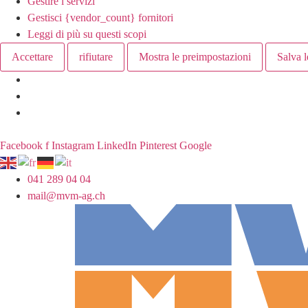
Gestire i servizi
Gestisci {vendor_count} fornitori
Leggi di più su questi scopi
Accettare
rifiutare
Mostra le preimpostazioni
Salva l
are. Personale e accessibile –
MVM Meggen
NOTIZIE: Nuovo nome. P
Facebook f
Instagram
LinkedIn
Pinterest
Google
041 289 04 04
mail@mvm-ag.ch