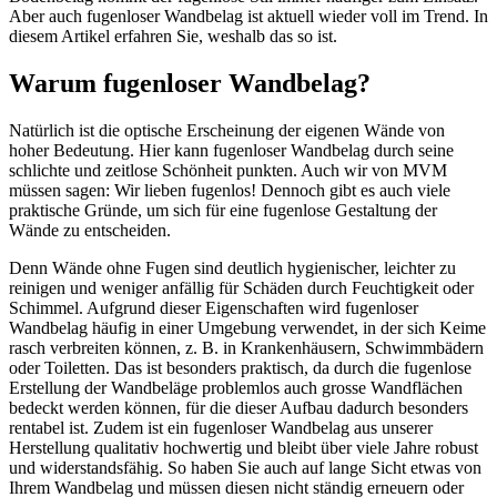
Aber auch fugenloser Wandbelag ist aktuell wieder voll im Trend. In
diesem Artikel erfahren Sie, weshalb das so ist.
Warum fugenloser Wandbelag?
Natürlich ist die optische Erscheinung der eigenen Wände von
hoher Bedeutung. Hier kann fugenloser Wandbelag durch seine
schlichte und zeitlose Schönheit punkten. Auch wir von MVM
müssen sagen: Wir lieben fugenlos! Dennoch gibt es auch viele
praktische Gründe, um sich für eine fugenlose Gestaltung der
Wände zu entscheiden.
Denn Wände ohne Fugen sind deutlich hygienischer, leichter zu
reinigen und weniger anfällig für Schäden durch Feuchtigkeit oder
Schimmel. Aufgrund dieser Eigenschaften wird fugenloser
Wandbelag häufig in einer Umgebung verwendet, in der sich Keime
rasch verbreiten können, z. B. in Krankenhäusern, Schwimmbädern
oder Toiletten. Das ist besonders praktisch, da durch die fugenlose
Erstellung der Wandbeläge problemlos auch grosse Wandflächen
bedeckt werden können, für die dieser Aufbau dadurch besonders
rentabel ist. Zudem ist ein fugenloser Wandbelag aus unserer
Herstellung qualitativ hochwertig und bleibt über viele Jahre robust
und widerstandsfähig. So haben Sie auch auf lange Sicht etwas von
Ihrem Wandbelag und müssen diesen nicht ständig erneuern oder