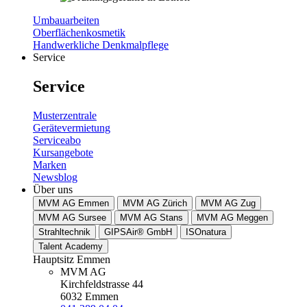
Umbauarbeiten
Oberflächenkosmetik
Handwerkliche Denkmalpflege
Service
Service
Musterzentrale
Gerätevermietung
Serviceabo
Kursangebote
Marken
Newsblog
Über uns
MVM AG Emmen
MVM AG Zürich
MVM AG Zug
MVM AG Sursee
MVM AG Stans
MVM AG Meggen
Strahltechnik
GIPSAir® GmbH
ISOnatura
Talent Academy
Hauptsitz Emmen
MVM AG
Kirchfeldstrasse 44
6032 Emmen