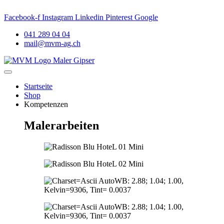
LES: Neuer Name. Vertrauter Standort. Persönlich und nah –
MVM
Facebook-f
Instagram
Linkedin
Pinterest
Google
041 289 04 04
mail@mvm-ag.ch
Startseite
Shop
Kompetenzen
Malerarbeiten