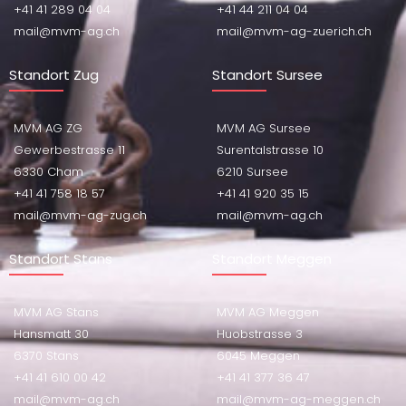
+41 41 289 04 04
+41 44 211 04 04
mail@mvm-ag.ch
mail@mvm-ag-zuerich.ch
Standort Zug
Standort Sursee
MVM AG ZG
MVM AG Sursee
Gewerbestrasse 11
Surentalstrasse 10
6330 Cham
6210 Sursee
+41 41 758 18 57
+41 41 920 35 15
mail@mvm-ag-zug.ch
mail@mvm-ag.ch
Standort Stans
Standort Meggen
MVM AG Stans
MVM AG Meggen
Hansmatt 30
Huobstrasse 3
6370 Stans
6045 Meggen
+41 41 610 00 42
+41 41 377 36 47
mail@mvm-ag.ch
mail@mvm-ag-meggen.ch