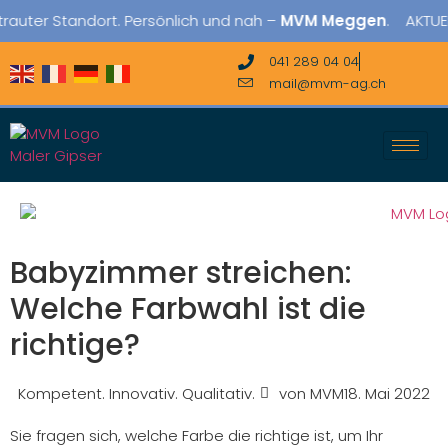
 Standort. Persönlich und nah –
MVM Meggen
. AKTUELLES: N
041 289 04 04
mail@mvm-ag.ch
Babyzimmer streichen:
Welche Farbwahl ist die
richtige?
Kompetent. Innovativ. Qualitativ.
von
MVM
18. Mai 2022
Sie fragen sich, welche Farbe die richtige ist, um Ihr