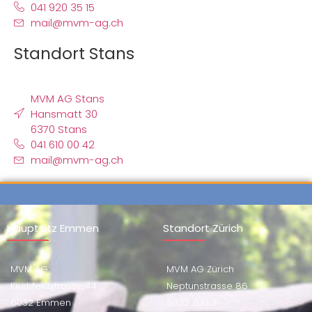
041 920 35 15
mail@mvm-ag.ch
Standort Stans
MVM AG Stans
Hansmatt 30
6370 Stans
041 610 00 42
mail@mvm-ag.ch
Hauptsitz Emmen
Standort Zürich
MVM AG
MVM AG Zürich
Kirchfeldstrasse 44
Neptunstrasse 86
6032 Emmen
8032 Zürich